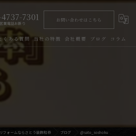
-4737-7301
お問い合わせはこちら
営業電話お断り
よくある質問
当社の特徴
会社概要
ブログ
コラム
クロス張替え
クッションフロア
アパート
マンション
一軒家
リフォームならさとう装飾和恭
ブログ
@sato_soshoku