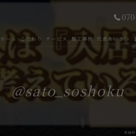
070
ホーム
こだわり
サービス
施工事例
代表あいさつ
@sato_soshoku
大分の