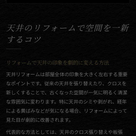
リフォーム成功へ！天井デザイン選びのコ
ツ
おしゃれを叶える天井リフォームの秘訣
天井のリフォームで空間を一新
DIY初心者でもできる天井リフォームの基本
するコツ
劣化が気になる天井をDIYで美しく
DIYリフォームで天井の傷みをカバーする方
法
リフォームで天井の印象を劇的に変える方法
天井リフォームで気になる劣化を解消しよ
天井リフォームは部屋全体の印象を大きく左右する重要
う
なポイントです。従来の天井を張り替えたり、クロスを
リフォーム天井DIYの下地補修ポイント解説
新しくすることで、古くなった空間が一気に明るく清潔
失敗しない天井リフォームDIYの基本手順
な雰囲気に変わります。特に天井のシミや剥がれ、経年
天井の剥がれやシミをリフォームで改善
による黄ばみなどが気になる場合、リフォームによって
見た目が劇的に改善されます。
天井リフォーム費用と工期を知ろう
リフォームでかかる天井費用の相場を解説
代表的な方法としては、天井のクロス張り替えや板張