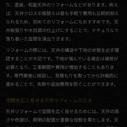
り、塗装、和室天井のリフォームなどがあります。例え
天井リフォームの工期と進行スケジュール
ば、天井クロスの張替えは最も手軽で費用も比較的抑え
例
られるため、初めてのリフォームにもおすすめです。天
リフォーム費用を抑える天井の選択ポイン
井板張りや木目調の仕上げにすることで、ナチュラルで
ト
落ち着いた空間を演出できます。
DIYと業者依頼、天井リフォーム費用比較
リフォームの際には、天井の構造や下地の状態を必ず確
天井リフォームの見積もり時に確認すべき
認することが大切です。下地が傷んでいる場合は補修が
点
必要となり、工事期間や費用が増加することもありま
おしゃれな天井デザイン実現の秘訣
す。専門業者に相談し、見積もりを取ってから計画的に
リフォームで叶うおしゃれな天井の作り方
進めることで、失敗や追加費用を防ぐことができます。
天井リフォームでデザイン性を高める方法
板張りリフォームで温かみある天井にする
空間を広く見せる天井リフォームの工夫
工夫
天井リフォームで空間を広く見せるためには、天井の高
木目天井リフォームのおしゃれなアイデア
さや色選び、照明の配置が重要な役割を果たします。天
集