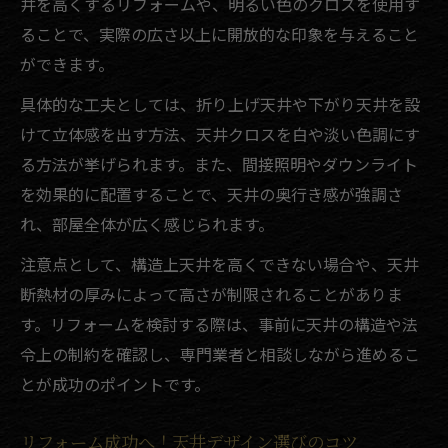
井を高くするリフォームや、明るい色のクロスを使用す
リフォームで実現する個性的な天井デザイ
ることで、実際の広さ以上に開放的な印象を与えること
ン
ができます。
リフォーム成功のための天井素材選び
具体的な工夫としては、折り上げ天井や下がり天井を設
天井リフォームで選ばれる人気素材の特徴
けて立体感を出す方法、天井クロスを白や淡い色調にす
リフォームで失敗しない天井素材の選び方
る方法が挙げられます。また、間接照明やダウンライト
DIYにも適した天井リフォーム素材を比較
を効果的に配置することで、天井の奥行き感が強調さ
れ、部屋全体が広く感じられます。
リフォームの目的別に選ぶ天井素材のポイ
ント
注意点として、構造上天井を高くできない場合や、天井
快適空間へ導く天井素材リフォームの工夫
断熱材の厚みによって高さが制限されることがありま
古い天井の張り替え時期と注意点
す。リフォームを検討する際は、事前に天井の構造や法
令上の制約を確認し、専門業者と相談しながら進めるこ
リフォームで古い天井の張り替え時期を見
とが成功のポイントです。
極める
天井リフォーム前に確認したい注意点まと
リフォーム成功へ！天井デザイン選びのコツ