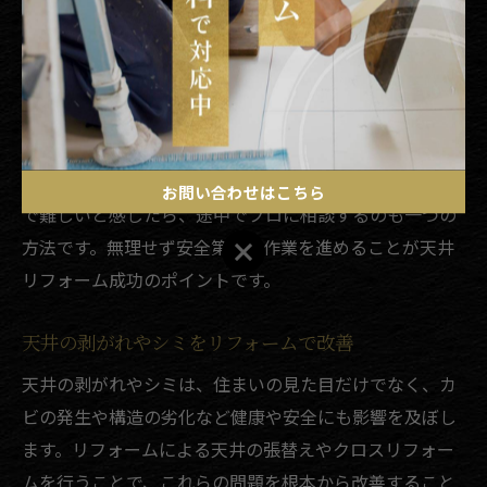
ます。天井リフォームDIYは高所作業のため、脚立や作業
台の安定、安全装備の徹底が必要です。特に6畳や8畳な
ど広い部屋の場合は、複数人で協力して作業するのがお
すすめです。
作業中は、クロスの継ぎ目や板材の接合部など細部の仕
上げに注意し、気になる部分は都度修正しましょう。DIY
お問い合わせはこちら
で難しいと感じたら、途中でプロに相談するのも一つの
方法です。無理せず安全第一で作業を進めることが天井
お問い合わせはこちら
リフォーム成功のポイントです。
天井の剥がれやシミをリフォームで改善
天井の剥がれやシミは、住まいの見た目だけでなく、カ
ビの発生や構造の劣化など健康や安全にも影響を及ぼし
ます。リフォームによる天井の張替えやクロスリフォー
ムを行うことで、これらの問題を根本から改善すること