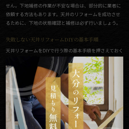
せん。下地補修の作業が不安な場合は、部分的に業者に
依頼する方法もあります。天井のリフォームを成功させ
るために、下地の状態確認と補修は必ず行いましょう。
失敗しない天井リフォームDIYの基本手順
天井リフォームをDIYで行う際の基本手順を押さえておく
ことで、失敗を防ぎ、理想の仕上がりに近づけます。ま
ず、作業スペースの確保と養生をしっかり行い、家具や
床を保護しましょう。次に、古いクロスや塗装の剥がし
作業、下地補修を済ませてから新しい素材を取り付けま
す。
具体的な手順としては、1.古い天井材の撤去、2.下地の
状態確認と補修、3.新しいクロスや板材の採寸・カッ
ト、4.貼り付け・塗装作業、5.仕上げのチェックとなり