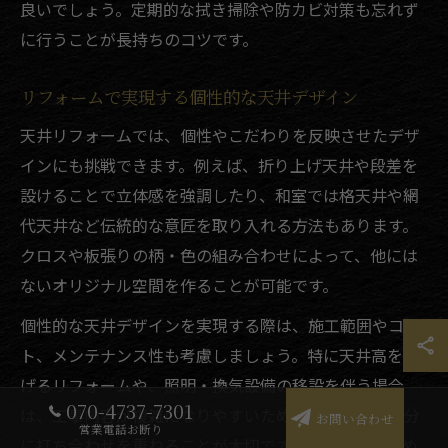
良いでしょう。定期的な拭き掃除や防カビ対策も忘れず
に行うことが長持ちのコツです。
リフォームで実現する個性的な天井デザイン
天井リフォームでは、個性やこだわりを反映させたデザ
インにも挑戦できます。例えば、折り上げ天井や段差を
設けることで立体感を強調したり、和室では格天井や網
代天井など伝統的な意匠を取り入れる方法もあります。
クロスや板張りの柄・色の組み合わせによって、他には
ないオリジナル空間を作ることが可能です。
個性的な天井デザインを実現する際は、施工範囲やコス
ト、メンテナンス性も考慮しましょう。特に天井高を上
げるリフォームや、照明・換気設備の移設を伴う場合
070-4737-7301
は、工事内容が複雑になりやすいため、専門業者と十分
お問い合わせ
営業電話お断り
に打ち合わせを重ねることが大切です。失敗を防ぐため