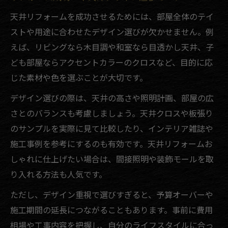
め
天井リフォームを成功させるためには、部屋全体のテイ
劣化が進んだ天井リフォームのタイミング
ストや用途に合わせたデザイン選びが欠かせません。例
天井の剥がれや抜ける前兆とリフォーム対
えば、リビングなら木目調や和室なら目透かし天井、子
策
ども部屋ならアクセントカラーのクロスなど、目的に応
古い天井リフォームの失敗しない進め方
じた素材や色を選ぶことが大切です。
デザイン選びの際は、天井の高さや照明計画、部屋の広
さとのバランスも考慮しましょう。天井クロスや板張り
のサンプルを実際に見て比較したり、インテリア雑誌や
施工事例を参考にするのも有効です。天井リフォームお
しゃれに仕上げたい場合は、間接照明や装飾モールを取
り入れる方法も人気です。
ただし、デザイン重視で選びすぎると、予算オーバーや
施工期間の延長につながることもあります。事前に費用
相場や工事内容を把握し、自分のライフスタイルに合っ