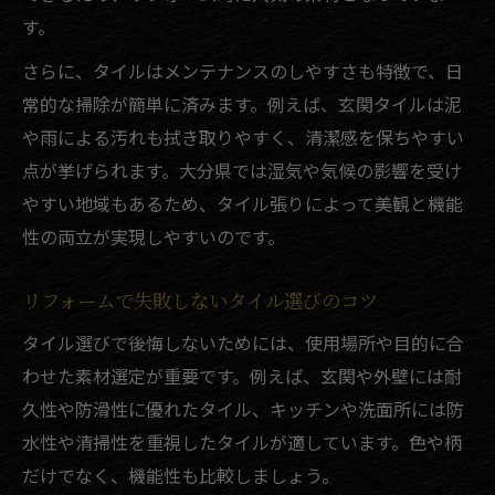
す。
リフォームで利用できる助成金の特徴紹介
さらに、タイルはメンテナンスのしやすさも特徴で、日
タイル張りリフォームに役立つ補助金制度
常的な掃除が簡単に済みます。例えば、玄関タイルは泥
申請前に知っておきたい助成金の条件とは
や雨による汚れも拭き取りやすく、清潔感を保ちやすい
リフォーム助成金の活用手順と注意点解説
点が挙げられます。大分県では湿気や気候の影響を受け
工事費用負担を減らすための制度活用法
やすい地域もあるため、タイル張りによって美観と機能
タイルの種類と工期が仕上がりを左右する理由
性の両立が実現しやすいのです。
タイルの種類ごとに異なるリフォーム工期
リフォームで選ぶタイルの特徴と比較ポイ
リフォームで失敗しないタイル選びのコツ
ント
タイル選びで後悔しないためには、使用場所や目的に合
工期短縮のために知っておきたい施工方法
わせた素材選定が重要です。例えば、玄関や外壁には耐
タイル張りとリフォームのスケジュール管
久性や防滑性に優れたタイル、キッチンや洗面所には防
理術
水性や清掃性を重視したタイルが適しています。色や柄
だけでなく、機能性も比較しましょう。
仕上がりに差が出るタイルの選び方を解説