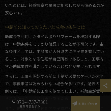
いためには、経験豊富な業者に相談しながら進めるのが
安心です。
申請前に知っておきたい助成金の条件とは
助成金を利用したタイル張りリフォームを検討する際
は、申請条件をしっかり確認することが不可欠です。主
な条件としては、申請者が大分県内に住民票を有してい
ること、対象となる住宅が自己所有であること、工事内
容が助成要件を満たしていることなどが挙げられます。
さらに、工事を開始する前に申請が必要なケースが大半
で、事後申請は認められない場合が多いです。過去の事
例では、「申請前に工事を始めてしまい、補助金が受け
られなかった」という声もあるため、注意が必要です。
070-4737-7301
お問い合わせ
営業電話お断り
また、助成金には受付期間や予算枠が設定されているこ