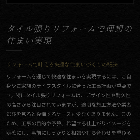
リフォームで失敗しないタイル選びのコツ
理想の空間を実現するリフォームの進め方
タイル張りリフォームで理想の
タイル張りリフォームのポイントと注意点
住まい実現
大分県で選ぶタイルリフォームの基本知識
大分県のリフォーム事情とタイル張りの特
徴
リフォームで叶える快適な住まいづくりの秘訣
リフォームを成功に導く業者選びの基本知
リフォームを通じて快適な住まいを実現するには、ご自
識
身やご家族のライフスタイルに合った工事計画が重要で
大分県でリフォームする際のポイントまと
す。特にタイル張りリフォームは、デザイン性や耐久性
め
の高さから注目されていますが、適切な施工方法や業者
タイル張りリフォームの工法と選び方解説
選びを怠ると後悔するケースも少なくありません。この
リフォームの流れと必要な事前準備とは
ため、工事の目的や予算、希望する仕上がりイメージを
明確にし、事前にしっかりと相談や打ち合わせを重ねる
費用を抑えるタイル張りのポイントを解説