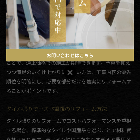
また、工事範囲を必要最低限に絞ることも有効です。玄
関やキッチンなど、特に傷みやすい部分だけを優先して
リフォームすることで、全体のコストをコントロールで
きます。
さらに、大分県内の業者の中には地元密着で小回りの利
く会社も多く、複数社に見積りを依頼して比較検討する
お問い合わせはこちら
ことで、適正価格での施工が期待できます。予算を抑え
お問い合わせはこちら
つつ満足のいく仕上がりにしたい方は、工事内容の優先
順位を明確にし、必要な部分だけを着実にリフォームす
ることがポイントです。
タイル張りでコスパ重視のリフォーム方法
タイル張りのリフォームでコストパフォーマンスを重視
する場合、標準的なタイルや国産品を選ぶことで材料費
を抑えられます。デザイン性にこだわりすぎると費用が