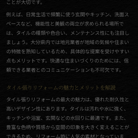
ことが大切です。
リフォーム費用を抑える具体的な工夫とは
例えば、日常生活で頻繁に使う玄関やキッチン、洗面ス
タイル張りでコスパ重視のリフォーム方法
ペースなど、機能性と美観の両立が求められる場所で
リフォーム費用相場と見積り比較のポイン
は、タイルの種類や色合い、メンテナンス性にも注目し
ト
ましょう。大分県内では地元業者が地域の気候や住まい
予算内で理想を叶えるタイル選びのコツ
の特徴を熟知しているため、具体的な提案を受けやすい
リフォーム費用削減のための賢い工事計画
点もメリットです。快適な住まいづくりのためには、信
信頼できる業者選びで後悔しない工事へ
頼できる業者とのコミュニケーションも不可欠です。
リフォーム業者選びのチェックポイント解
説
タイル張りリフォームの魅力とメリットを解説
信頼できるリフォーム業者の見極め方とは
タイル張りリフォームの最大の魅力は、優れた耐久性と
タイル張りリフォームで重視すべき実績
高いデザイン性にあります。タイルは汚れや水に強く、
口コミや事例から学ぶ業者選びの注意点
キッチンや浴室、玄関などの水回りに最適です。また、
豊富な色柄や質感から空間の印象を大きく変えることが
リフォームで失敗しないための相談方法
できるため、リフォーム時に人気の素材となっていま
リフォーム時に活用したい助成金情報も紹介