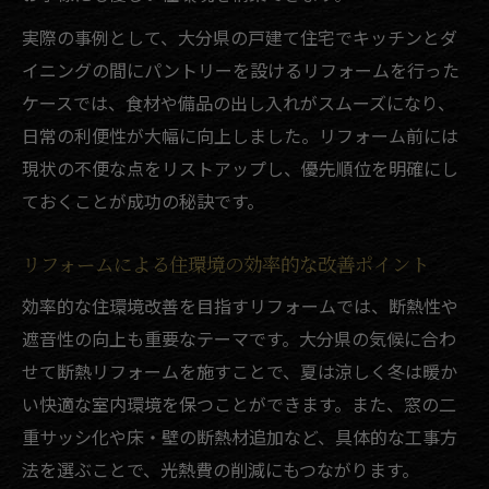
リフォームで叶える卒FIT後の太陽光有効活
実際の事例として、大分県の戸建て住宅でキッチンとダ
用法
イニングの間にパントリーを設けるリフォームを行った
太陽光発電の自家消費化リフォームのポイ
ケースでは、食材や備品の出し入れがスムーズになり、
ント
日常の利便性が大幅に向上しました。リフォーム前には
卒FIT後の電気代節約術をリフォームで実現
現状の不便な点をリストアップし、優先順位を明確にし
リフォームが支える卒FIT後の暮らしの質向
ておくことが成功の秘訣です。
上
リフォームで卒FIT後も太陽光を最大活用す
リフォームによる住環境の効率的な改善ポイント
る方法
効率的な住環境改善を目指すリフォームでは、断熱性や
九州電力の売電終了とリフォーム対策
遮音性の向上も重要なテーマです。大分県の気候に合わ
リフォームで九州電力売電終了後の備えを
せて断熱リフォームを施すことで、夏は涼しく冬は暖か
強化
い快適な室内環境を保つことができます。また、窓の二
太陽光売電終了時のリフォーム活用ポイン
重サッシ化や床・壁の断熱材追加など、具体的な工事方
ト
法を選ぶことで、光熱費の削減にもつながります。