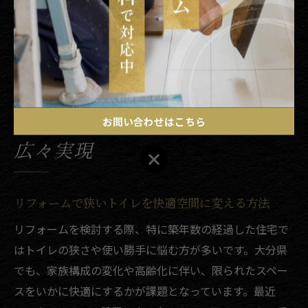
ーが丁寧だった」という声もあります。初心者の方は、
実績豊富なリフォーム業者のサポートを活用すること
で、安心して太陽光自家消費化を進められます。
狭いトイレ空間をリフォームで
お問い合わせはこちら
広々実現
お問い合わせはこちら
リフォームで狭いトイレを快適空間に変える方法
リフォームを検討する際、特に築年数の経過した住宅で
はトイレの狭さや使い勝手に悩む方が多いです。大分県
でも、家族構成の変化や高齢化に伴い、限られたスペー
スをいかに快適にするかが課題となっています。最近