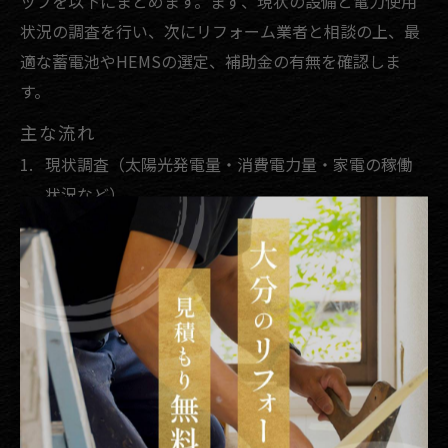
ップを以下にまとめます。まず、現状の設備と電力使用
状況の調査を行い、次にリフォーム業者と相談の上、最
適な蓄電池やHEMSの選定、補助金の有無を確認しま
す。
主な流れ
現状調査（太陽光発電量・消費電力量・家電の稼働
状況など）
リフォーム業者への相談・見積もり取得
設備選定（蓄電池・HEMS・省エネ家電等）
補助金・助成金の申請
リフォーム工事実施
運用開始・アフターフォロー
ステップごとに注意が必要で、特に補助金の申請期限や
必要書類の確認は見落とされがちです。実際の利用者か
らは「工事中も生活への影響が少なく、アフターフォロ