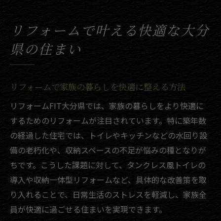
リフォームによる住環境の効率的な改善ポ
イント
リフォームで叶える快適な大分
快適な住まい作りをリフォームで叶えるコ
県の住まい
ツ
リフォームで省エネと快適性を両立させる
工夫
リフォームで家族の暮らしを快適に整える方法
太陽光自家消費へのリフォーム活用術
リフォームFIT大分県では、家族の暮らしをより快適に
太陽光自家消費型リフォームのメリットと
するためのリフォームが注目されています。特に築年数
流れ
の経過した住宅では、トイレやキッチンなどの水回り設
リフォームで太陽光活用を最大化するポイ
備の老朽化や、収納スペースの不足が悩みの種となりが
ント
ちです。こうした課題に対して、タンクレス風トイレの
太陽光自家消費を支えるリフォーム計画の
導入や収納一体型リフォームなど、具体的な改善策を取
立て方
り入れることで、日常生活のストレスを軽減し、家族全
リフォームを活かした太陽光電力の効率的
員が快適に過ごせる住まいを実現できます。