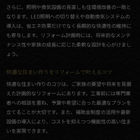
九州電力卒FIT対策リフォームの進め方
さらに、照明や換気設備の見直しも住環境改善の一助と
売電終了後の家計防衛に役立つリフォーム
なります。LED照明への切り替えや自動換気システムの
術
導入は、省エネ効果だけでなく長期的な快適性の維持に
リフォームで売電終了時の自家消費化を促
も寄与します。リフォーム計画時には、将来的なメンテ
進
ナンス性や家族の成長に応じた柔軟な設計を心がけまし
ょう。
快適な暮らしに導くリフォーム実例集
リフォームで快適生活を実現した成功事例
快適な住まい作りをリフォームで叶えるコツ
紹介
快適な住まい作りのコツは、ご家族の要望や将来を見据
太陽光自家消費リフォームの実例と効果を
えた計画的なリフォームにあります。工事前には専門業
解説
者への相談を重ね、予算や希望に合った最適なプランを
狭いトイレ空間改善リフォーム実例のポイ
立てることが大切です。また、補助金制度の活用や最新
ント
設備の導入により、コストを抑えつつ機能性の高い住ま
実際のリフォーム事例から学ぶ快適住まい
いを実現できます。
作り