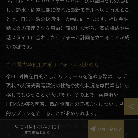
す。特にトイレのリフォームでは、狭い空間を有効活用
し、節水・節電性能に優れた最新モデルへ切り替えるこ
とで、日常生活の快適性も大幅に向上します。補助金や
助成金の適用条件を事前に確認しながら、家族構成や生
活スタイルに合わせたリフォーム計画を立てることが成
功の鍵です。
九州電力卒FIT対策リフォームの進め方
卒FIT対策を目的としたリフォームを進める際は、まず
現状の太陽光発電設備の性能や劣化状況を専門業者に点
検してもらうことが大切です。その上で、蓄電池や
HEMSの導入可否、既存設備との連携方法について具体
的なプランを立てることが求められます。
リフォームFIT大分県の事例では、地元の工務店やリフ
070-4737-7301
お問い合わせ
営業電話お断り
ォーム会社選びが重要なポイントとなっています。地域