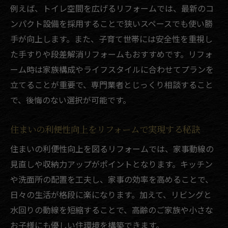
利用法
例えば、トイレ空間を広げるリフォームでは、最新のコ
太陽光自家消費化リフォームの具体的なス
ンパクト設備を採用することで狭いスペースでも使い勝
テップ
手が向上します。また、子育て世帯には安全性を重視し
狭いトイレ空間をリフォームで広々実現
た手すりや段差解消リフォームもおすすめです。リフォ
リフォームで狭いトイレを快適空間に変え
ーム時は家族構成やライフスタイルに合わせてプランを
る方法
立てることが重要で、専門業者とじっくり相談すること
で、後悔のない選択が可能です。
トイレリフォームで省スペースと機能性を
両立
住まいの利便性向上をリフォームで実現する秘訣
リフォームで実現する広々としたトイレ空
間作り
住まいの利便性向上を図るリフォームでは、家事動線の
見直しや収納力アップがポイントとなります。キッチン
狭小トイレを広く見せるリフォームの工夫
や洗面所の配置を工夫し、家事の効率を高めることで、
リフォームによるトイレ快適化のアイデア
日々の生活が格段に楽になります。加えて、リビングと
集
水回りの動線を短縮することで、高齢のご家族や小さな
FIT卒業後の太陽光活用法を徹底解説
お子様にも優しい住環境を構築できます。