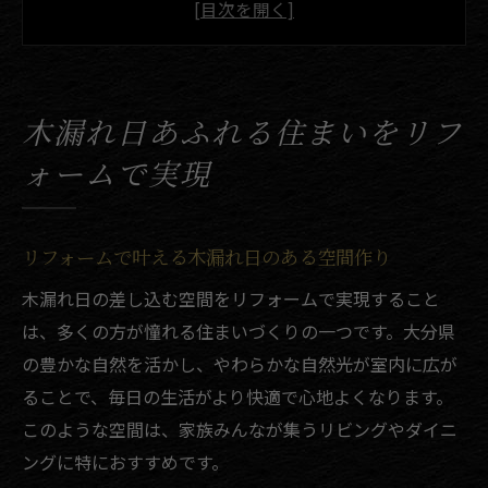
木漏れ日とリフォームの相性を解説
大分県でリフォームを成功させるコツ
木漏れ日リフォームの理想的なプラン紹介
木漏れ日あふれる住まいをリフ
心地よい自然光と快適さを両立する方法
ォームで実現
リフォームで心地よい自然光を最大限に活
用
快適な暮らしへ導くリフォームの工夫とは
リフォームで叶える木漏れ日のある空間作り
木漏れ日が差し込む空間のリフォーム術
木漏れ日の差し込む空間をリフォームで実現すること
自然光を上手に取り入れるリフォームの極
は、多くの方が憧れる住まいづくりの一つです。大分県
意
の豊かな自然を活かし、やわらかな自然光が室内に広が
リフォームで快適さと光を両立させるコツ
ることで、毎日の生活がより快適で心地よくなります。
このような空間は、家族みんなが集うリビングやダイニ
リフォームなら大分県で明るい家づくり
ングに特におすすめです。
大分県で明るい空間をリフォームで実現