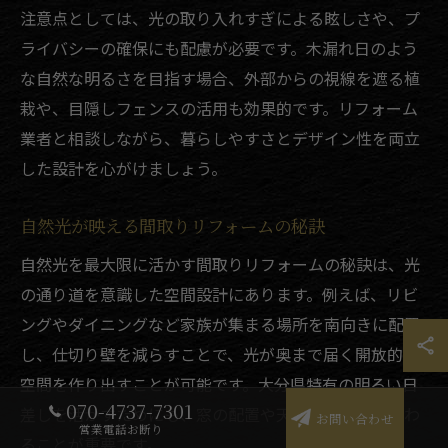
注意点としては、光の取り入れすぎによる眩しさや、プ
ライバシーの確保にも配慮が必要です。木漏れ日のよう
な自然な明るさを目指す場合、外部からの視線を遮る植
栽や、目隠しフェンスの活用も効果的です。リフォーム
業者と相談しながら、暮らしやすさとデザイン性を両立
した設計を心がけましょう。
自然光が映える間取りリフォームの秘訣
自然光を最大限に活かす間取りリフォームの秘訣は、光
の通り道を意識した空間設計にあります。例えば、リビ
ングやダイニングなど家族が集まる場所を南向きに配置
し、仕切り壁を減らすことで、光が奥まで届く開放的な
空間を作り出すことが可能です。大分県特有の明るい日
070-4737-7301
差しを活かすためにも、窓の配置や天井の高さにこだわ
お問い合わせ
営業電話お断り
ることが重要です。