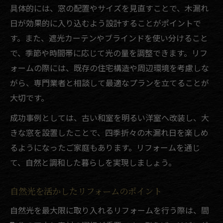
具体的には、窓の配置やサイズを見直すことで、木漏れ
木漏れ日が映えるリフォーム計画の立て方
日が効果的に入り込むよう設計することがポイントで
リフォーム業者選びで失敗しない秘訣とは
す。また、遮光カーテンやブラインドを使い分けること
明るい家を叶えるリフォームの工夫
で、季節や時間帯に応じて光の量を調整できます。リフ
リフォームで実感できる自然光の効果
ォームの際には、既存の住宅構造や周辺環境を考慮しな
暮らしを彩る木漏れ日のリフォーム事例集
がら、専門業者と相談して最適なプランを立てることが
木漏れ日を活かしたリフォーム事例を紹介
大切です。
自然光に満ちた住まいのリフォーム実例
成功事例としては、古い和室を明るい洋室へ改装し、大
リフォームで得る心地よい木漏れ日の暮ら
きな窓を設置したことで、四季折々の木漏れ日を楽しめ
し
るようになったご家庭もあります。リフォームを通じ
大分県で参考になるリフォーム成功例
て、自然と調和した暮らしを実現しましょう。
木漏れ日とリフォームの融合実践例
自然光を活かしたリフォームのポイント
光の取り入れ方が変わるリフォームの極意
リフォームで光を取り入れる工夫を解説
自然光を最大限に取り入れるリフォームを行う際は、間