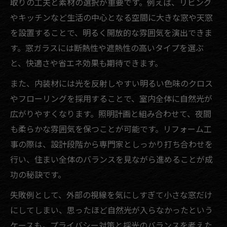
取りの工夫と素材の選択が重要です。例えば、リビング
木漏れ日を活かすリフォーム設計の考え方
やキッチンなど生活の中心となる空間に大きな窓や天窓
自然光が映える間取りリフォームの秘訣
を設置することで、明るく開放的な雰囲気を演出できま
大分県で実践したいリフォームの光活用術
す。窓ガラスには断熱性や遮熱性の高いタイプを選ぶ
リフォームで変わる暮らしの明るさの秘訣
と、快適さや省エネ効果も期待できます。
理想の空間を叶える自然光活用テクニック
また、内装材には光を反射しやすい明るい色味のクロス
リフォームで自然光を最大限に活用する技
やフローリングを採用することで、室内全体に自然光が
木漏れ日リフォームの実践テクニック紹介
広がりやすくなります。照明計画と組み合わせて、夜間
快適な空間に変えるリフォーム活用法
も柔らかな雰囲気を保つことが可能です。リフォーム工
理想の明るさを叶えるリフォーム術
事の際は、設計段階から専門家としっかり打ち合わせを
自然光を引き出すリフォームのコツ解説
行い、住まい全体のバランスを見ながら進めることが成
功の秘訣です。
失敗例として、外部の視線を気にしすぎて小さな窓だけ
にしてしまい、思ったほど自然光が入らなかったという
ケースも。プライバシー対策と採光のバランスを考えた