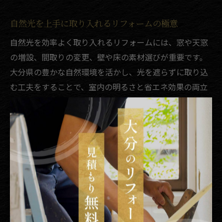
自然光を上手に取り入れるリフォームの極意
自然光を効率よく取り入れるリフォームには、窓や天窓
の増設、間取りの変更、壁や床の素材選びが重要です。
大分県の豊かな自然環境を活かし、光を遮らずに取り込
む工夫をすることで、室内の明るさと省エネ効果の両立
が期待できます。
特に、南向きの大きな窓や吹き抜けを設けることで、日
中は照明に頼らずに過ごせる明るい空間になります。一
方で、夏場の強い日差しには注意が必要なため、庇やロ
ールスクリーン、外構の植栽で調整することも大切で
す。
リフォームプランを立てる際は、光の入り方をシミュレ
ーションし、各部屋の用途や家族の生活パターンに合わ