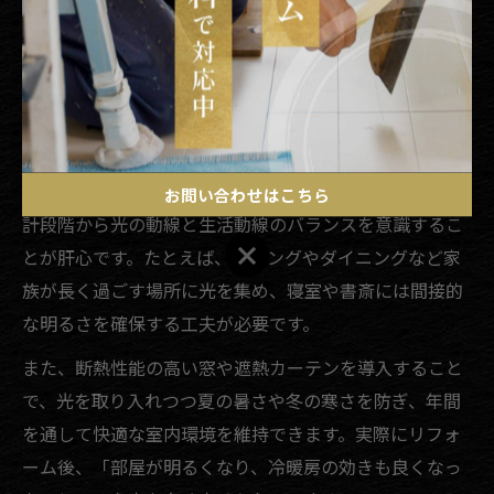
せた設計を検討しましょう。専門業者の提案を参考にす
ることで、快適さとデザイン性を両立した住まいが実現
します。
リフォームで快適さと光を両立させるコツ
リフォームで快適さと自然光を両立させるためには、設
お問い合わせはこちら
計段階から光の動線と生活動線のバランスを意識するこ
お問い合わせはこちら
とが肝心です。たとえば、リビングやダイニングなど家
族が長く過ごす場所に光を集め、寝室や書斎には間接的
な明るさを確保する工夫が必要です。
また、断熱性能の高い窓や遮熱カーテンを導入すること
で、光を取り入れつつ夏の暑さや冬の寒さを防ぎ、年間
を通して快適な室内環境を維持できます。実際にリフォ
ーム後、「部屋が明るくなり、冷暖房の効きも良くなっ