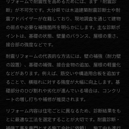
リフォームで耐震性を高めるためには、まず「耐震診
果
断」が不可欠です。大分県では木造建築耐震診断士や耐
住まい守り隊と連携したリフォーム事例紹
震アドバイザーが在籍しており、現地調査を通じて建物
介
の弱点や必要な補強箇所を明らかにします。主な診断ポ
大分市リフォームで実現する快適な防災生
イントは、基礎の状態、壁量のバランス、屋根の重さ、
活
接合部の強度などです。
大分県で注目される耐震リフォームの流れ
耐震リフォームの代表的な方法には、壁の補強（耐力壁
大分県耐震アドバイザーと進めるリフォー
の設置）、基礎の補強、接合金物の追加、屋根の軽量化
ム手順
などがあります。例えば、筋交いや構造用合板を追加す
リフォームから耐震補助申請までの流れを
ることで、横揺れに対する強度が大幅に向上します。基
解説
礎部分のひび割れや劣化が進んでいる場合は、コンクリ
木造建築耐震診断士の役割とリフォーム連
ートの増し打ちや補修が推奨されます。
携
リフォーム内容は住宅ごとに異なるため、診断結果をも
リフォームで叶う段階的な耐震改修の進め
とに最適な工法を選定することが大切です。耐震診断・
方
補強工事を専門とする施工会社に依頼し、施工中も進行