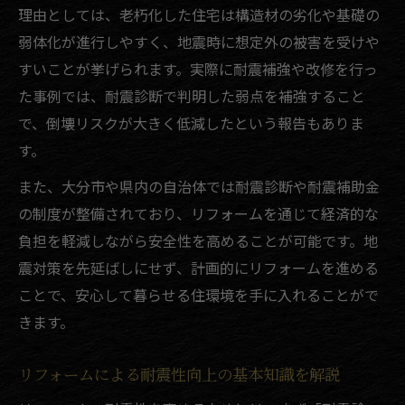
耐震アドバイザーによるリフォーム診断の
理由としては、老朽化した住宅は構造材の劣化や基礎の
活用法
弱体化が進行しやすく、地震時に想定外の被害を受けや
リフォームで変わる地震に強い家づくりとは
すいことが挙げられます。実際に耐震補強や改修を行っ
リフォームが実現する地震に強い家の特徴
た事例では、耐震診断で判明した弱点を補強すること
で、倒壊リスクが大きく低減したという報告もありま
倒れなかった家から学ぶリフォームの工夫
す。
点
リフォームで耐震等級アップを目指す方法
また、大分市や県内の自治体では耐震診断や耐震補助金
耐震改修を含めたリフォームの重要な流れ
の制度が整備されており、リフォームを通じて経済的な
負担を軽減しながら安全性を高めることが可能です。地
省エネリフォームと耐震工事の併用ポイン
震対策を先延ばしにせず、計画的にリフォームを進める
ト
ことで、安心して暮らせる住環境を手に入れることがで
安心できる毎日を支える耐震リフォーム手法
きます。
生活を守るリフォームの耐震補強手法とは
耐震リフォームで安心感を得るための工夫
リフォームによる耐震性向上の基本知識を解説
リフォームによる耐震シェルター設置の効