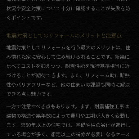
補助制度を最大限使うリフォーム計画の立
状況や安全対策について十分に確認することが失敗を防
て方
ぐポイントです。
耐震補助を上手に使うための実践アドバイス
地震対策としてのリフォームのメリットと注意点
リフォーム費用を抑える耐震補助の賢い使
い方
地震対策としてリフォームを行う最大のメリットは、住
み慣れた家に安心して住み続けられることです。新築に
大分市耐震補助金とリフォーム申請の流れ
比べてコストを抑えつつ、耐震性能を現行基準相当に近
補助金を活用したリフォームの注意点と手
づけることが期待できます。また、リフォーム時に断熱
順
性やバリアフリーなど、他の住まいの課題も同時に解決
リフォームと補助申請を同時に進めるポイ
できる点も魅力です。
ント
一方で注意すべき点もあります。まず、耐震補強工事は
耐震補助金で実現するリフォームの具体例
建物の構造や築年数によって費用や工期が大きく変動し
ます。築50年以上の住宅では、基礎や柱の劣化が進行し
ている場合が多く、想定以上の補修が必要になるケース