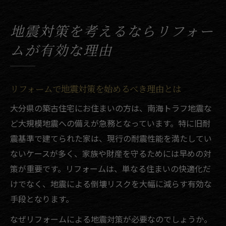
地震対策としてのリフォームのメリットと
注意点
地震対策を考えるならリフォー
大分県でリフォームを選ぶ地震対策のポイ
ムが有効な理由
ント
大分市の耐震補助金とリフォームの活用法
築古住宅の耐震診断と補助活用ポイント解説
リフォームで地震対策を始めるべき理由とは
リフォーム前に必要な耐震診断の重要ポイ
大分県の築古住宅にお住まいの方は、南海トラフ地震な
ント
ど大規模地震への備えが急務となっています。特に旧耐
大分市耐震診断とリフォーム補助金の手続
震基準で建てられた家は、現行の耐震性能を満たしてい
き解説
ないケースが多く、家族や財産を守るためには早めの対
築古住宅のリフォームで補助制度を賢く使
策が重要です。リフォームは、単なる住まいの快適化だ
う方法
けでなく、地震による倒壊リスクを大幅に減らす有効な
大分県木造建築耐震診断士とリフォームの
手段となります。
関係性
なぜリフォームによる地震対策が必要なのでしょうか。