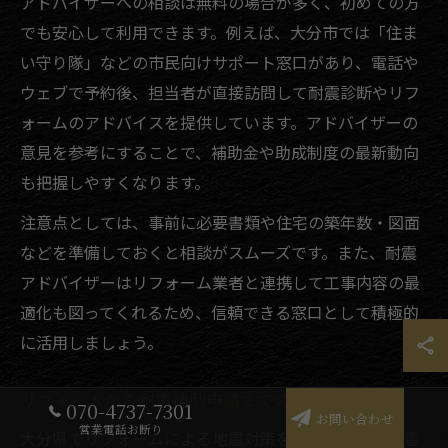
アドバイザーへの相談は無料の場合が多く、初めての方
でも安心して利用できます。例えば、大分市では「住ま
い守り隊」などの市民向けサポート窓口があり、電話や
ウェブで予約後、担当者が直接訪問して耐震診断やリフ
ォームのアドバイスを提供しています。アドバイザーの
意見を参考にすることで、補助金や助成制度の最新動向
も把握しやすくなります。
注意点としては、事前に必要書類や住宅の築年数・図面
などを準備しておくと相談がスムーズです。また、耐震
アドバイザーはリフォーム業者と連携して工事内容の最
適化も図ってくれるため、信頼できる窓口として積極的
に活用しましょう。
リフォームから耐震補助申請までの流れを解説
070-4737-7301
お問い合わせ
営業電話お断り
大分県でリフォームによる地震対策を進める場合、耐震