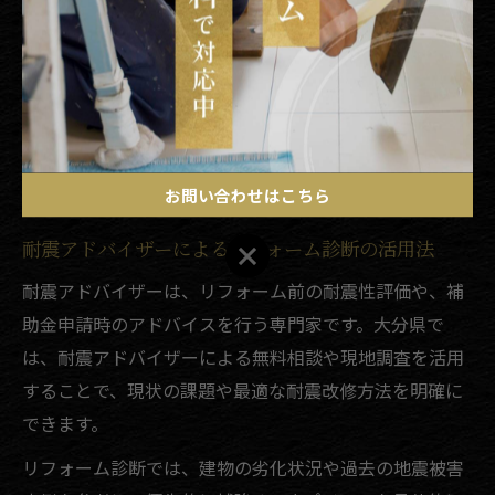
して工事を進められます。
耐震診断士は、補助金の対象となる診断や工事内容を熟
知しているため、無駄のないリフォーム計画を立てる上
で不可欠な存在です。失敗例として、診断を受けずに自
己判断で工事を進めた結果、補助金が受けられなかった
ケースもあるため注意しましょう。
お問い合わせはこちら
耐震アドバイザーによるリフォーム診断の活用法
お問い合わせはこちら
耐震アドバイザーは、リフォーム前の耐震性評価や、補
助金申請時のアドバイスを行う専門家です。大分県で
は、耐震アドバイザーによる無料相談や現地調査を活用
することで、現状の課題や最適な耐震改修方法を明確に
できます。
リフォーム診断では、建物の劣化状況や過去の地震被害