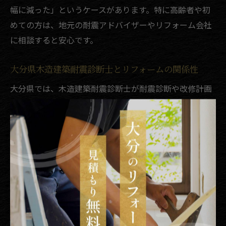
幅に減った」というケースがあります。特に高齢者や初
めての方は、地元の耐震アドバイザーやリフォーム会社
に相談すると安心です。
大分県木造建築耐震診断士とリフォームの関係性
大分県では、木造建築耐震診断士が耐震診断や改修計画
の中心的な役割を担っています。診断士は、木造住宅の
構造的な弱点を詳細に調査し、最適なリフォームプラン
を提案します。耐震診断士による診断書は、補助金申請
や工事計画の根拠資料としても活用されます。
リフォーム業者と耐震診断士が連携することで、現実的
な工事内容と予算計画が立てやすくなります。例えば
「壁量の不足を補うための耐震壁設置」や「基礎の補
強」など、専門的な工事も具体的に示されるため、安心