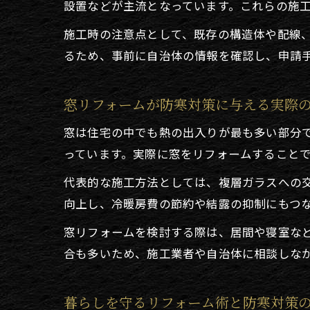
設置などが主流となっています。これらの施
施工時の注意点として、既存の構造体や配線
るため、事前に自治体の情報を確認し、申請
窓リフォームが防寒対策に与える実際
窓は住宅の中でも熱の出入りが最も多い部分
っています。実際に窓をリフォームすることで
代表的な施工方法としては、複層ガラスへの
向上し、冷暖房費の節約や結露の抑制にもつ
窓リフォームを検討する際は、居間や寝室な
合も多いため、施工業者や自治体に相談しな
暮らしを守るリフォーム術と防寒対策