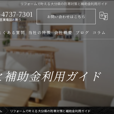
リフォームで叶える大分県の防寒対策と補助金利用ガイド
-4737-7301
お問い合わせはこちら
営業電話お断り
よくある質問
当社の特徴
会社概要
ブログ
コラム
クロス張替え
クッションフロア
と補助金利用ガイド
アパート
マンション
一軒家
ム
リフォームで叶える大分県の防寒対策と補助金利用ガイド