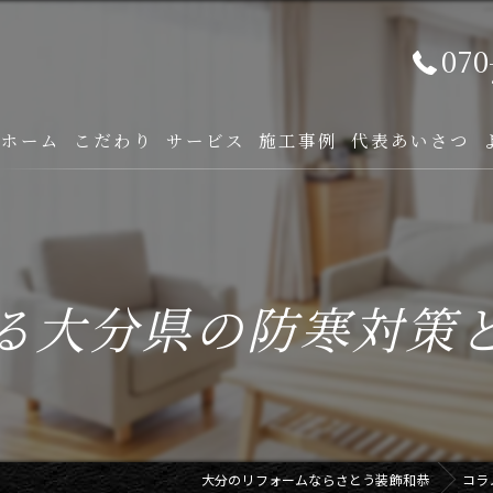
070
ホーム
こだわり
サービス
施工事例
代表あいさつ
る大分県の防寒対策
大分のリフォームならさとう装飾和恭
コラ