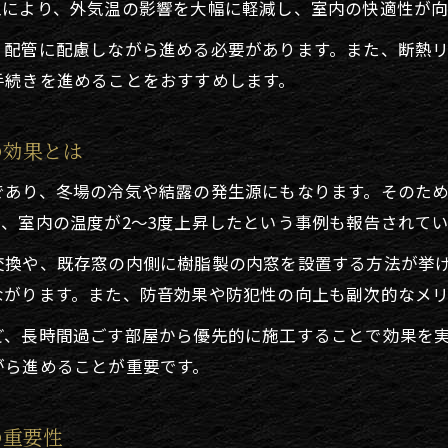
工により、外気温の影響を大幅に軽減し、室内の快適性が向
補助金を使った効果的な窓リフォームの進め方
最新の窓リフォームがもたらす効果
、配管に配慮しながら進める必要があります。また、断熱
手続きを進めることをおすすめします。
窓リフォームで断熱性能を劇的に向上させる方法
最新窓リフォーム事例でわかる寒さ対策の効果
の効果とは
リフォームによる結露防止と快適性向上の実際
YKKAPなどの窓リフォーム最新動向を解説
であり、冬場の冷気や結露の発生源にもなります。そのた
省エネ・防寒を両立する窓リフォームのポイント
、室内の温度が2～3度上昇したという事例も報告されて
実例でわかる大分県のリフォーム防寒法
交換や、既存窓の内側に樹脂製の内窓を設置する方法が挙
お問い合わせはこちら
お問い合わせはこちら
大分県のリフォーム実例で見る防寒対策の成果
ながります。また、防音効果や防犯性の向上も副次的なメ
木の家に適したリフォーム防寒術の活用事例
ど、長時間過ごす部屋から優先的に施工することで効果を
窓リフォーム施工例から学ぶ快適住まいの工夫
がら進めることが重要です。
断熱リフォームで冬も暖かい家を実現する実例
補助金を使ったリフォーム実例でわかる効果
の重要性