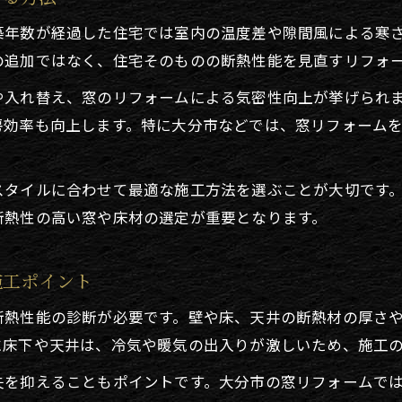
窓リフォームが断熱効果を引き出す最新手法
築年数が経過した住宅では室内の温度差や隙間風による寒
断熱リフォーム事例で見る快適な暮らし実現法
の追加ではなく、住宅そのものの断熱性能を見直すリフォ
リフォームを通じた光熱費削減のコツとは
や入れ替え、窓のリフォームによる気密性向上が挙げられ
リフォームで叶える効率的な光熱費節約方法
房効率も向上します。特に大分市などでは、窓リフォーム
窓やドアの断熱化による冷暖房費の削減術
大分市で注目の窓リフォーム施工事例を紹介
スタイルに合わせて最適な施工方法を選ぶことが大切です
断熱リフォームが省エネ効果に与える影響とは
断熱性の高い窓や床材の選定が重要となります。
リフォーム補助金を活用した光熱費削減の実際
補助金活用で叶える冬の防寒リフォーム
施工ポイント
防寒リフォームで活用できる補助金の最新情報
断熱性能の診断が必要です。壁や床、天井の断熱材の厚さ
リフォームと補助金申請のポイントを徹底解説
に床下や天井は、冷気や暖気の出入りが激しいため、施工
断熱リフォームの補助金対象条件と申請手順
居間だけ断熱に使える補助金の活用例を紹介
失を抑えることもポイントです。大分市の窓リフォームで