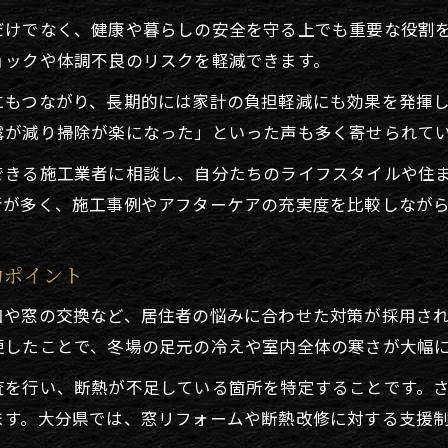
だけでなく、健康や暮らしの安全を守る上でも重要な役割
ョックや体調不良のリスクを軽減できます。
にもつながり、長期的には家計の負担軽減にも効果を発揮
露が減り掃除が楽になった」といった声も多く寄せられて
できる施工業者に相談し、自分たちのライフスタイルや住
者が多く、施工事例やアフターケアの充実度を比較しなが
功ポイント
加や窓の交換など、居住者の悩みに合わせた対策が採用さ
更したことで、冬場の足元の冷えや室内全体の寒さが大幅
査を行い、断熱が不足している箇所を特定することです。
ます。大分県では、窓リフォームや断熱改修に対する支援