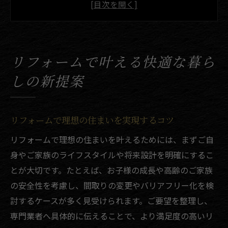
口コミで分かるリフォーム成功のポイント
リフォーム工務店選びで暮らしが変わる理
由
補助金を活用した賢いリフォーム計画術
リフォームで叶える快適な暮ら
グランドフィニッシュが引き出す住まいの魅力
しの新提案
グランドフィニッシュで住まいの魅力最大
化
リフォームと外構工事の組み合わせ効果
リフォームで理想の住まいを実現するコツ
評判の高いグランド工事のポイントとは
リフォームで理想の住まいを叶えるためには、まずご自
口コミが示すグランドフィニッシュの満足
身やご家族のライフスタイルや将来設計を明確にするこ
度
とが大切です。たとえば、お子様の成長や高齢のご家族
リフォームで実現する美しい外構デザイン
の安全性を考慮し、間取りの変更やバリアフリー化を検
討するケースが多く見受けられます。ご要望を整理し、
リフォームを検討するなら口コミ活用もポイン
専門業者へ具体的に伝えることで、より満足度の高いリ
ト