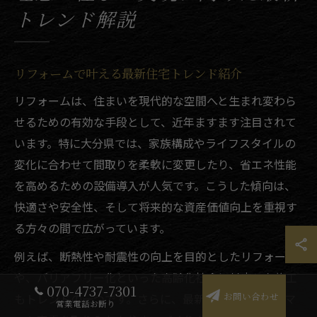
トレンド解説
リフォームで叶える最新住宅トレンド紹介
リフォームは、住まいを現代的な空間へと生まれ変わら
せるための有効な手段として、近年ますます注目されて
います。特に大分県では、家族構成やライフスタイルの
変化に合わせて間取りを柔軟に変更したり、省エネ性能
を高めるための設備導入が人気です。こうした傾向は、
快適さや安全性、そして将来的な資産価値向上を重視す
る方々の間で広がっています。
例えば、断熱性や耐震性の向上を目的としたリフォーム
や、バリアフリー化といった高齢化社会に対応した施工
070-4737-7301
お問い合わせ
もトレンドの一つです。さらに、最新の住宅設備やスマ
営業電話お断り