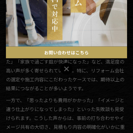
とがリスク回避のポイントです。評判の高い業者は、こ
うしたプロセスを丁寧に行うことで信頼を得ています。
口コミが示すグランドフィニッシュの満足度
大分県内でグランドフィニッシュを実施した方の口コミ
を見ると、「仕上がりが美しく近隣からも評判になっ
お問い合わせはこちら
た」「家族で過ごす庭が快適になった」など、満足度の
お問い合わせはこちら
高い声が多く寄せられています。特に、リフォーム会社
の選定や施工内容にこだわったケースでは、期待以上の
結果につながることが多いようです。
一方で、「思ったよりも費用がかかった」「イメージと
違う仕上がりになってしまった」といった失敗談も見受
けられます。こうした声からは、事前の打ち合わせやイ
メージ共有の大切さ、見積もり内容の明確化がいかに重