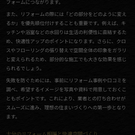
フォームにつながります。
リフォーム会社選びは口コミが重要な理由
また、リフォームの際には「どの部分をどのように変え
大分のリフォーム口コミ事例から学ぶ注意
るか」を優先順位付けすることも重要です。例えば、キ
点
ッチンや浴室などの水回りは生活の利便性に直結するた
評判と実績で見るリフォーム会社の選び方
め、快適性アップのポイントになります。さらに、クロ
口コミ活用で失敗しないリフォーム計画
スやフローリングの張り替えで空間全体の印象をガラリ
口コミ比較で見極める工務店の特徴
と変えられるため、部分的な施工でも大きな効果を感じ
補助金を活かすリフォーム費用の賢い見直し
られるでしょう。
リフォーム補助金を活用した賢い費用節約
失敗を防ぐためには、事前にリフォーム事例や口コミを
法
調べ、希望するイメージを写真や資料で用意しておくこ
大分のリフォーム補助金申請手順と注意点
ともポイントです。これにより、業者との打ち合わせが
補助金を使ったリフォーム費用の見直し方
スムーズに進み、理想の住まいづくりへの第一歩となり
法
ます。
リフォーム補助金で叶えるお得な住まい改
善
大分のリフォーム相場と快適空間づくり