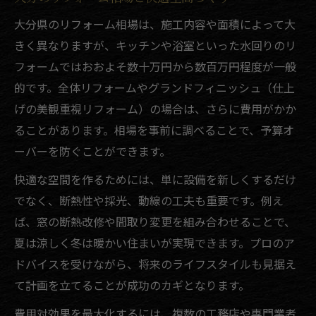
補助金活用時のリフォーム会社選びのコツ
大分県のリフォーム相場は、施工内容や面積によって大
理想の住まい実現に向けた最新トレンド解説
きく異なりますが、キッチンや浴室といった水回りのリ
リフォームで叶える最新住宅トレンド紹介
フォームではおおよそ数十万円から数百万円程度が一般
的です。全体リフォームやグランドフィニッシュ（仕上
大分で注目のリフォームスタイルと特徴
げの美観重視リフォーム）の場合は、さらに費用がかか
グランドフィニッシュを活かす新しい提案
ることがあります。相場を事前に調べることで、予算オ
リフォーム会社が提案するトレンド事例集
ーバーを防ぐことができます。
最新トレンドを取り入れたリフォーム成功
快適な空間を作るためには、単に設備を新しくするだけ
例
でなく、断熱性や採光、動線の工夫も重要です。例え
安心な選択へ導くリフォーム会社の選び方
ば、窓の断熱改修や間取り変更を組み合わせることで、
信頼できるリフォーム会社選びの極意
夏は涼しく冬は暖かい住まいが実現できます。プロのア
口コミと実績で選ぶ安心のリフォーム会社
ドバイスを受けながら、将来のライフスタイルも見据え
リフォーム会社比較で分かる重要ポイント
て計画を立てることが成功のカギとなります。
工務店とリフォーム会社それぞれの強み
費用対効果を最大化するには、複数の工務店や専門業者