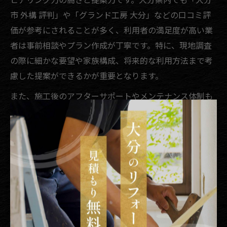
市 外構 評判」や「グランド工房 大分」などの口コミ評
価が参考にされることが多く、利用者の満足度が高い業
者は事前相談やプラン作成が丁寧です。特に、現地調査
の際に細かな要望や家族構成、将来的な利用方法まで考
慮した提案ができるかが重要となります。
また、施工後のアフターサポートやメンテナンス体制も
大きな選定基準です。例えば、施工後に不具合があった
場合の迅速な対応や、定期的な点検サービスがあると安
心感が違います。業者選びでは、過去の施工事例や口コ
ミ、実際に利用した方の体験談を参考にすることが失敗
防止につながります。
失敗例としては、打ち合わせ不足によるイメージ違い
や、予算オーバーが挙げられます。事前に見積もり内容
をしっかり確認し、複数社から提案を受けて比較するこ