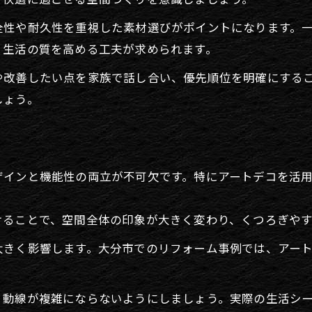
アートデコを活かす住まいの提案方法
全性や耐久性を重視した素材選びがポイントになります。
大分県で叶える個性派リフォームのヒント
、生活の質を高める工夫が求められます。
リフォームで差がつく個性派住まいのヒント
や改善したい点を家族で話し合い、優先順位を明確にする
大分県で実現するオリジナルリフォーム
しょう。
暮らしを変えるリフォームアイデア集
地域特性を活かすリフォームの選び方
ツ
リフォームで見つける新しい暮らし方
ザインと機能性の両立が不可欠です。特にアートデコを活
魅力あふれる住まいを実現する選択肢
お問い合わせはこちら
お問い合わせはこちら
リフォームで広がる住まいの選択肢
けることで、空間全体の印象が大きく変わり、くつろぎや
アートデコ×リフォームの新しい提案
大きく影響します。大分市でのリフォーム事例では、アー
快適さとデザイン性を両立する方法
。
リフォームで暮らしが変わる理由
り動線が複雑にならないようにしましょう。実際の生活シ
自分らしい住空間を実現する選択肢