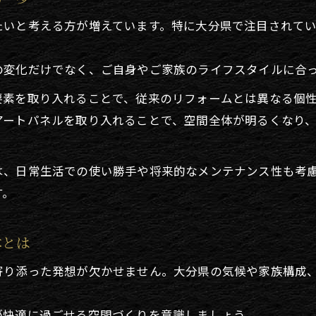
アートデコを活かした実用的な工夫
たいと考える方が増えています。特に大分県で注目されて
住まいに彩りを添えるリフォーム技
こだわりを形にするリフォームの実践例
の変化だけでなく、ご自身やご家族のライフスタイルに合
リフォームでこだわりを実現した実例集
要素を取り入れることで、従来のリフォームとは異なる個
アートデコ採用のリフォーム実践ストーリー
アートパネルを取り入れることで、空間全体が明るくなり
暮らしに合うリフォーム実例のポイント
理想を叶えるリフォーム実践の工夫
は、日常生活での使い勝手や将来的なメンテナンス性も考
個性派リフォーム実例から学ぶ秘訣
す。
暮らしに調和するアートデコ活用術の秘密
アートデコが暮らしに馴染むリフォーム術
本とは
リフォームで調和を大切にするポイント
寄り添った発想が欠かせません。大分県の気候や家族構成
生活動線を意識したアートデコ活用例
家族が集う空間を彩るリフォームの工夫
が快適に過ごせる空間づくりを意識しましょう。