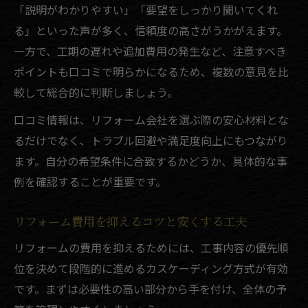
「説明がわかりやすい」「要望をしっかり聞いてくれ
口コミや評判が伝えるリフォームの安心感
る」といった声が多く、信頼度の高さがうかがえます。
信頼できる大分県のリフォーム活用術
一方で、工期の遅れや追加費用の発生など、注意すべき
信頼できるリフォーム会社の見分け方
ポイントも口コミで明らかになるため、複数の意見を比
リフォームで後悔しないための相談ポイン
較して総合的に判断しましょう。
ト
口コミ情報は、リフォーム会社を選ぶ際の安心材料とな
地元密着リフォーム工務店の選び方ガイド
るだけでなく、トラブル回避や満足度向上にもつながり
リフォームとアフターサービスの重要性
ます。自分の希望条件に合致するかどうか、具体的な事
リフォーム業者の対応範囲と安心サポート
例を確認することが重要です。
この地域で実現する快適リフォーム体験
リフォーム費用を抑えるコツと安くする工夫
リフォームで叶える理想の住まいづくり体
験
リフォームの費用を抑えるためには、工事内容の優先順
位を決めて段階的に進めるカスケーディング方式が有効
カスケーディング効果を感じるリフォーム
です。まずは必要性の高い部分から手を付け、全体の予
事例