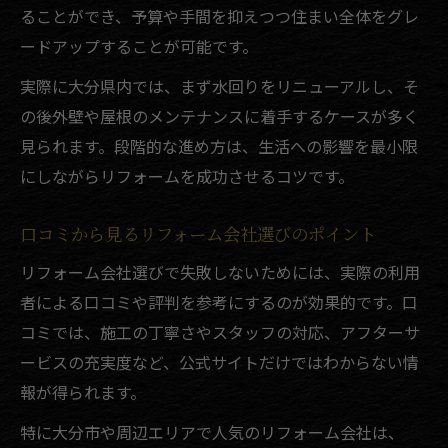
費用対効果を高めるリフォームの考え方
ることができ、予算や手間を抑えつつ住まい全体をグレ
補助金活用でリフォーム費用を賢く節約
ードアップすることが可能です。
リフォーム補助金の申請条件と注意点
実際に大分県内では、まず水回りをリニューアルし、そ
大分で使えるリフォーム費用節約術とは
の後外壁や屋根のメンテナンスに着手するケースが多く
外壁リフォームの助成金情報と活用法
見られます。段階的な進め方は、生活への影響を最小限
申請前に押さえておくべき補助制度の流れ
にしながらリフォームを成功させるコツです。
リフォーム費用を補助金で安く抑えるポイ
口コミから見るリフォーム会社選びのポイント
ント
リフォーム会社選びで失敗しないためには、実際の利用
口コミで分かる大分リフォームの実情
者による口コミや評判を参考にするのが効果的です。口
リフォーム経験者の口コミから学ぶ注意点
コミでは、施工の丁寧さやスタッフの対応、アフターサ
大分のリフォーム会社に寄せられる評判と
ービスの充実度など、公式サイトだけではわからない情
は
報が得られます。
口コミで選ぶリフォーム会社の特徴を解説
特に大分市や周辺エリアで人気のリフォーム会社は、
リフォームのリアルな体験談と失敗回避法