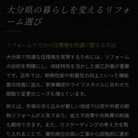
夫
大分県の暮らしを変えるリフォ
信頼できるリフォーム工務店の見極め方
ーム選び
リフォームの口コミや評判を活かした選択
術
リフォームにおけるカスケーディングの基礎知
リフォームで大分の住環境を快適に整える方法
識
大分県で快適な住環境を実現するためには、リフォーム
リフォームとカスケーディングの基本的な
の目的を明確にし、地域特性を活かした施工計画が重要
関係性
です。近年では、断熱性能や耐震性の向上といった機能
カスケーディング効果がもたらす住まいの
面の改善に加え、家族構成やライフスタイルに合わせた
変化
間取り変更のニーズも増えています。
リフォーム手順とカスケーディングを活か
例えば、冬場の冷え込みが厳しい地域では窓や外壁の断
す方法
熱リフォームが人気であり、省エネ効果や光熱費の削減
大分で実践するカスケーディングリフォー
も期待できます。また、カスケーディングの考え方を取
ムの流れ
り入れることで、優先順位の高い工事から段階的に進め