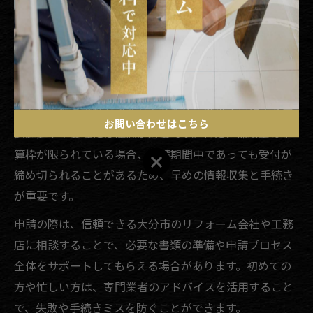
る補助金制度が設けられています。例えば、築年数や工
事内容、世帯の所得条件などが主な申請要件となるケー
スが多く、事前に必ず自治体の公式情報を確認すること
が大切です。
また、申請時には見積書や工事内容の詳細、本人確認書
類など複数の書類が必要となるため、準備不足による申
お問い合わせはこちら
請遅延や不受理には注意が必要です。特に、補助金の予
算枠が限られている場合、申請期間中であっても受付が
お問い合わせはこちら
締め切られることがあるため、早めの情報収集と手続き
が重要です。
申請の際は、信頼できる大分市のリフォーム会社や工務
店に相談することで、必要な書類の準備や申請プロセス
全体をサポートしてもらえる場合があります。初めての
方や忙しい方は、専門業者のアドバイスを活用すること
で、失敗や手続きミスを防ぐことができます。