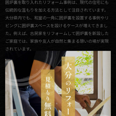
囲炉裏を取り入れたリフォーム事例は、現代の住宅にも
伝統的な温もりを加える方法として注目されています。
大分県内でも、和室の一角に囲炉裏を設置する事例やリ
ビングに囲炉裏スペースを設けるケースが増えてきまし
た。例えば、古民家をリフォームして囲炉裏を新設した
ご家庭では、家族や友人が自然と集まる憩いの場が実現
されています。
こうした囲炉裏空間は、食事や団らんの中心となるだけ
でなく、冬場の暖房としても活躍し、光熱費の節約にも
つながる点が魅力です。リフォームの際は、耐熱性のあ
る素材選びや換気の工夫が重要であり、専門業者に相談
しながら進めることで安全性も確保できます。
大分県でリフォームを検討する際は、「大分 リフォーム
事例」や「大分市 リフォーム業者」の口コミを参考に、