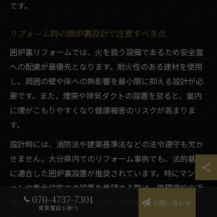
です。
リフォーム時の囲炉裏設計で注意すべき点
囲炉裏リフォームでは、火を扱う設備であるため安全面
への配慮が最優先となります。耐火性のある建材を使用
し、周囲の壁や床への熱影響を最小限に抑える設計が必
要です。また、煙突や排気ダクトの設置を怠ると、室内
に煙がこもりやすくなり健康被害のリスクが高まりま
す。
設計時には、消防法や建築基準法などの法令遵守も欠か
せません。大分県内でのリフォーム事例でも、法的基準
に適合した囲炉裏設置が推奨されています。特にマンシ
ョンや集合住宅での設置を希望する際は、管理規約や近
070-4737-7301
隣への配慮も必要となるため、事前相談を徹底しましょ
お問い合わせ
営業電話お断り
う。