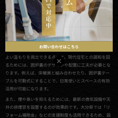
囲炉裏設置の実績が豊富な業者を選ぶのがおすすめで
す。実際に完成した空間を見学できるモデルハウスや見
学会もあるため、実物を体感しながら理想の囲炉裏空間
をイメージしてみましょう。
囲炉裏リフォームで得られる温もりの工夫
お問い合わせはこちら
囲炉裏リフォームの最大の魅力は、家族の団らんと心地
よい温もりを両立できる点です。現代住宅との調和を図
お問い合わせはこちら
るためには、囲炉裏のデザインや配置に工夫が必要とな
ります。例えば、床暖房と組み合わせたり、囲炉裏テー
ブルを可動式にすることで、日常使いとスペースの有効
活用が可能になります。
また、煙や臭いを抑えるためには、最新の換気設備や天
井の排煙窓を設置するのが効果的です。大分県では「リ
フォーム補助金」などの支援制度も活用できるため、設