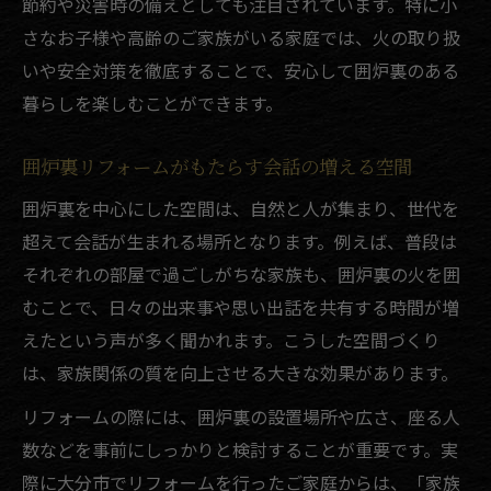
節約や災害時の備えとしても注目されています。特に小
囲炉裏リフォームと補助金の上手な活用法
さなお子様や高齢のご家族がいる家庭では、火の取り扱
補助金活用で囲炉裏リフォームが身近に
いや安全対策を徹底することで、安心して囲炉裏のある
囲炉裏付き住まいを実現するリフォームのコツ
暮らしを楽しむことができます。
リフォームで理想の囲炉裏空間をつくる方
囲炉裏リフォームがもたらす会話の増える空間
法
囲炉裏リフォーム成功のためのポイント集
囲炉裏を中心にした空間は、自然と人が集まり、世代を
超えて会話が生まれる場所となります。例えば、普段は
リフォーム時の囲炉裏設計で注意すべき点
それぞれの部屋で過ごしがちな家族も、囲炉裏の火を囲
囲炉裏リフォームのプロが伝授するコツ集
むことで、日々の出来事や思い出話を共有する時間が増
リフォームで後悔しない囲炉裏設置の知識
えたという声が多く聞かれます。こうした空間づくり
暮らしやすさと伝統を両立する囲炉裏リフォー
は、家族関係の質を向上させる大きな効果があります。
ム
リフォームの際には、囲炉裏の設置場所や広さ、座る人
リフォームで実現する快適さと伝統の調和
数などを事前にしっかりと検討することが重要です。実
囲炉裏リフォームが叶える暮らしやすい住
際に大分市でリフォームを行ったご家庭からは、「家族