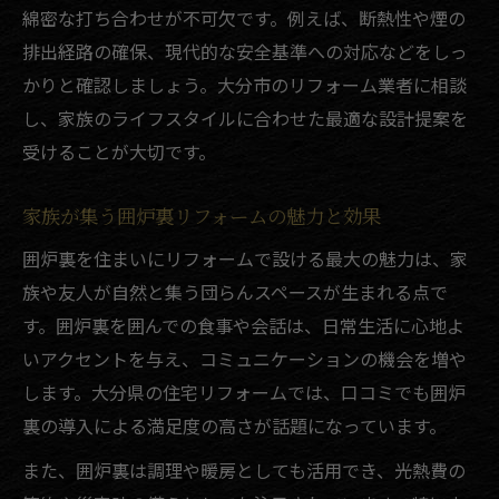
あたたかみあふれる囲炉裏空間のリフォーム事
綿密な打ち合わせが不可欠です。例えば、断熱性や煙の
例
排出経路の確保、現代的な安全基準への対応などをしっ
実際のリフォーム事例で囲炉裏空間を体感
かりと確認しましょう。大分市のリフォーム業者に相談
し、家族のライフスタイルに合わせた最適な設計提案を
囲炉裏リフォームで得られる温もりの工夫
受けることが大切です。
リフォーム事例から学ぶ囲炉裏の活かし方
囲炉裏リフォーム事例で快適さをアップ
家族が集う囲炉裏リフォームの魅力と効果
家族団らんを叶えるリフォーム事例紹介
囲炉裏を住まいにリフォームで設ける最大の魅力は、家
リフォーム補助金を活用した囲炉裏のある暮ら
族や友人が自然と集う団らんスペースが生まれる点で
し
す。囲炉裏を囲んでの食事や会話は、日常生活に心地よ
リフォーム補助金で囲炉裏空間を賢く実現
いアクセントを与え、コミュニケーションの機会を増や
囲炉裏リフォームに使える補助金制度の概
します。大分県の住宅リフォームでは、口コミでも囲炉
要
裏の導入による満足度の高さが話題になっています。
リフォーム補助金申請で抑えられる費用の
また、囲炉裏は調理や暖房としても活用でき、光熱費の
魅力