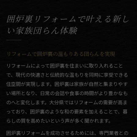
囲炉裏リフォームがもたらす会話の増える
空間
囲炉裏リフォームで叶える新し
リフォームで新しい家族団らんの形を考え
い家族団らん体験
る
囲炉裏で家族の絆が深まるリフォーム事例
現代生活に囲炉裏を導入するリフォームの魅力
リフォームで囲炉裏の温もりある団らんを実現
リフォームで囲炉裏が日常に溶け込む理由
リフォームによって囲炉裏を住まいに取り入れること
現代生活に馴染む囲炉裏リフォームの工夫
で、現代の快適さと伝統的な温もりを同時に享受できる
囲炉裏導入リフォームで快適性と伝統を両
住空間が実現します。囲炉裏は家族が自然と集まりやす
立
い場所となり、日常の会話や食事の時間がより豊かなも
囲炉裏リフォームが暮らしを彩る注目ポイ
のへと変化します。大分県ではリフォームの需要が高ま
ント
っており、囲炉裏のような和の要素を加えることで、暮
リフォームで実現する現代風囲炉裏の活用
らしの質を高めたいという声が多く聞かれます。
法
囲炉裏リフォームを成功させるためには、専門業者との