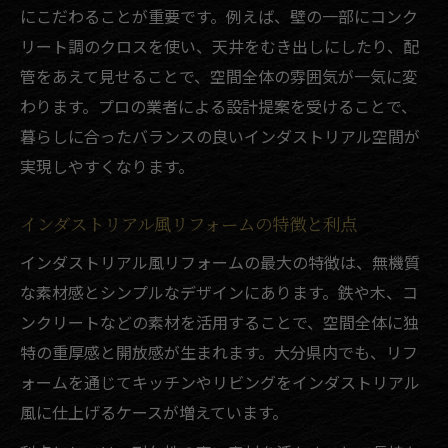
大分県で人気のインダストリアル事例紹介
にこだわることが重要です。例えば、壁の一部にコンク
リフォームで実現した人気の事例を詳しく
リート調のクロスを使い、天井をむき出しにしたり、配
紹介
管をあえて見せることで、空間全体の雰囲気が一気に変
わります。プロの業者による設計提案を受けることで、
インダストリアルリフォームの魅力体験談
暮らしに合ったバランスの良いインダストリアル空間が
大分のリフォーム事例から学ぶデザインの
実現しやすくなります。
工夫
リフォームが生み出す住まいの新しい価値
インダストリアル風リフォームの特徴と利点
選ばれるインダストリアルリフォームの特
インダストリアル風リフォームの最大の特徴は、無機質
徴
な素材感とシンプルなデザインにあります。鉄や木、コ
リフォーム初心者が知るべきインダストリアル
ンクリートなどの素材を活用することで、空間全体に独
の魅力
特の重厚感と開放感が生まれます。大分県内でも、リフ
リフォーム初心者も安心のインダストリア
ォームを通じてキッチンやリビングをインダストリアル
ル入門
風に仕上げるケースが増えています。
インダストリアルリフォームの基本と魅力