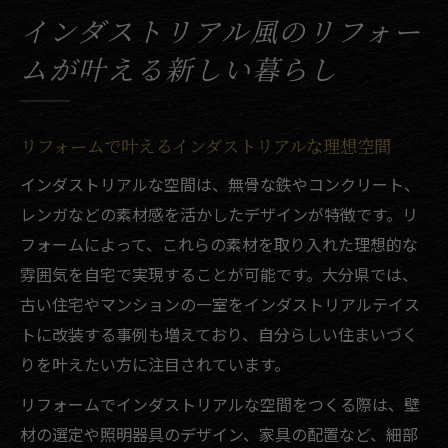
大分のリフォームで暮らしを快適に一新
インダストリアル風のリフォー
リフォームで実現するおしゃれな住まいの
ムが叶える新しい暮らし
コツ
インダストリアルデザインが暮らしに与え
る影響
リフォームで叶えるインダストリアルな理想空間
おしゃれを楽しむリフォームで叶う理想の空間
インダストリアルな空間は、無骨な鉄やコンクリート、
リフォームでおしゃれな空間づくりを実現
レンガなどの素材感を活かしたデザインが特徴です。リ
インダストリアルテイストのリフォーム事
フォームによって、これらの素材を取り入れた理想的な
例紹介
雰囲気を自宅で実現することが可能です。大分県では、
理想を叶えるリフォームのポイントとコツ
古い住宅やマンションの一室をインダストリアルテイス
リフォームで個性的なデザインを楽しむ方
トに改装する事例も増えており、自分らしい住まいづく
法
りを叶えたい方に注目されています。
住まいにおしゃれをプラスするリフォーム
リフォームでインダストリアルな空間をつくる際は、壁
術
材の選定や照明器具のデザイン、家具の配置など、細部