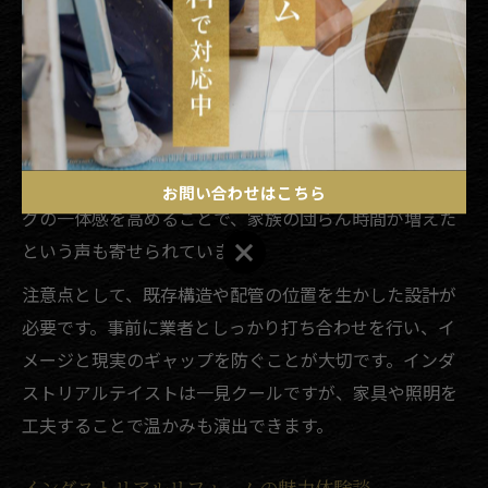
出できます。特に天井をむき出しにしたり、配管をあえ
て見せるデザインは、インダストリアルリフォームの醍
醐味です。
例えば、築年数の経過したマンションのリビングを、黒
いアイアンフレームと木目調の床で再構成した事例があ
ります。生活動線を広く取りつつ、ダイニングとリビン
お問い合わせはこちら
グの一体感を高めることで、家族の団らん時間が増えた
お問い合わせはこちら
という声も寄せられています。
注意点として、既存構造や配管の位置を生かした設計が
必要です。事前に業者としっかり打ち合わせを行い、イ
メージと現実のギャップを防ぐことが大切です。インダ
ストリアルテイストは一見クールですが、家具や照明を
工夫することで温かみも演出できます。
インダストリアルリフォームの魅力体験談