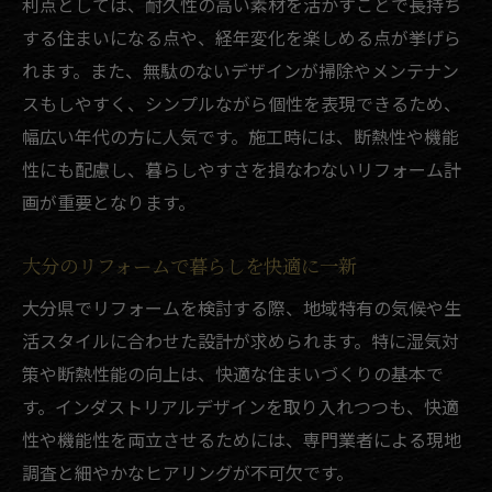
利点としては、耐久性の高い素材を活かすことで長持ち
解説
する住まいになる点や、経年変化を楽しめる点が挙げら
リフォームで叶えるおしゃれな暮らしの始
れます。また、無駄のないデザインが掃除やメンテナン
め方
スもしやすく、シンプルながら個性を表現できるため、
初心者にもわかるインダストリアルのポイ
幅広い年代の方に人気です。施工時には、断熱性や機能
ント
性にも配慮し、暮らしやすさを損なわないリフォーム計
リフォームで叶う新しい住まいの可能性
画が重要となります。
失敗しないインダストリアルリフォームの選び
方
大分のリフォームで暮らしを快適に一新
リフォーム業者選びで失敗しないチェック
大分県でリフォームを検討する際、地域特有の気候や生
ポイント
活スタイルに合わせた設計が求められます。特に湿気対
インダストリアルリフォームの賢い進め方
策や断熱性能の向上は、快適な住まいづくりの基本で
す。インダストリアルデザインを取り入れつつも、快適
大分で安心できるリフォームの見極め方
性や機能性を両立させるためには、専門業者による現地
リフォーム成功のカギは業者選びにあり
調査と細やかなヒアリングが不可欠です。
失敗しないためのリフォーム計画の立て方