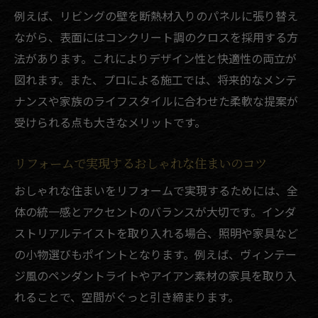
例えば、リビングの壁を断熱材入りのパネルに張り替え
専門家が教える大分県の安心リフォーム術
ながら、表面にはコンクリート調のクロスを採用する方
リフォーム専門家が伝える安心の進め方
法があります。これによりデザイン性と快適性の両立が
大分でリフォームを成功させる秘訣を紹介
図れます。また、プロによる施工では、将来的なメンテ
インダストリアルリフォームのプロのアド
ナンスや家族のライフスタイルに合わせた柔軟な提案が
バイス
受けられる点も大きなメリットです。
リフォームの疑問を専門家がわかりやすく
解説
リフォームで実現するおしゃれな住まいのコツ
安心して任せられるリフォームのポイント
おしゃれな住まいをリフォームで実現するためには、全
体の統一感とアクセントのバランスが大切です。インダ
ストリアルテイストを取り入れる場合、照明や家具など
の小物選びもポイントとなります。例えば、ヴィンテー
ジ風のペンダントライトやアイアン素材の家具を取り入
れることで、空間がぐっと引き締まります。