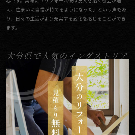
心です。実際に「リフォーム後は友人を招く機会が増
え、住まいに自信が持てるようになった」という声もあ
り、日々の生活がより充実する変化を感じることができ
ます。
大分県で人気のインダストリア
ル事例紹介
リフォームで実現した人気の事例を詳しく紹介
大分県で人気のリフォーム事例として、キッチンやリビ
ングのインダストリアルテイストへの改装が注目されて
います。無骨なアイアン素材やコンクリート調の壁紙を
取り入れることで、住まい全体に洗練された雰囲気を演