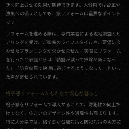
きく向上させる効果が期待できます。大分県では台風や
結露対策に有効な窓リフォームのポイント
強風への備えとしても、窓リフォームは重要なポイント
リフォームで冷暖房効率アップを目指そう
です。
台風に強い住まい作りは格子窓リフォームで
リフォームを進める際は、専門業者による現地調査とヒ
台風被害を防ぐ格子窓リフォームの実力
アリングを受け、ご家庭のライフスタイルやご要望に合
リフォームで強風対策を万全にするポイン
わせたプランニングが欠かせません。実際にリフォーム
ト
を行ったご家庭からは「結露が減って掃除が楽になっ
窓リフォームで安心できる住まいを実現
た」「防音効果で快適に過ごせるようになった」といっ
格子窓設置による台風対策のメリット解説
た声が寄せられています。
リフォームで災害に備える住まい作り方法
格子窓リフォームがもたらす安心な暮らし
補助金を活用した大分県の窓リフォームポイン
ト
格子窓をリフォームで導入することで、防犯性の向上だ
リフォーム補助金活用の基本と注意点
けでなく、住まいのデザイン性や通風性も高まります。
特に大分県では、格子窓が台風対策と防犯対策の両方に
格子窓リフォームで補助金が使えるケース