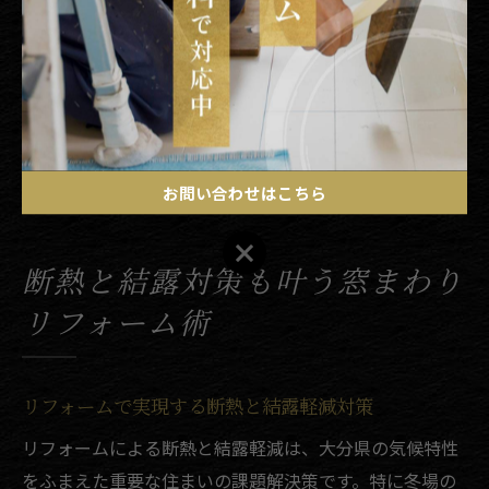
窓まわりの施工を選ぶと、長期的な住まいの安心につな
がります。
リフォーム術を選ぶ際は、信頼できる地域密着の業者に
相談し、現地調査をもとに最適な提案を受けることが大
切です。家族のライフスタイルや将来設計も踏まえて、
無理なく続けられる防犯対策を選びましょう。
お問い合わせはこちら
お問い合わせはこちら
断熱と結露対策も叶う窓まわり
リフォーム術
リフォームで実現する断熱と結露軽減対策
リフォームによる断熱と結露軽減は、大分県の気候特性
をふまえた重要な住まいの課題解決策です。特に冬場の