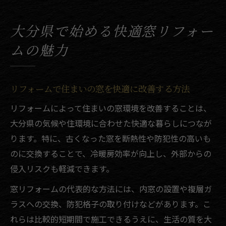
説
断熱や結露対策にも強いリフォームの魅力
大分県で始める快適窓リフォー
窓まわりリフォームのメリットと注意点
ムの魅力
格子窓へのリフォームが防犯性を高める理由
格子窓リフォームで得られる防犯効果とは
リフォームによる格子窓の防犯性アップ事
リフォームで住まいの窓を快適に改善する方法
例
リフォームによって住まいの窓環境を改善することは、
格子窓設置で安全な住まいを実現するコツ
大分県の気候や住環境に合わせた快適な暮らしにつなが
防犯重視のリフォームで家族を守る方法
ります。特に、古くなった窓を断熱性や防犯性の高いも
住まいの防犯強化に最適なリフォーム術
のに交換することで、冷暖房効率が向上し、外部からの
侵入リスクも軽減できます。
断熱と結露対策も叶う窓まわりリフォーム術
リフォームで実現する断熱と結露軽減対策
窓リフォームの代表的な方法には、内窓の設置や複層ガ
ラスへの交換、防犯格子の取り付けなどがあります。こ
格子窓リフォームが快適な室内環境へ導く
れらは比較的短期間で施工できるうえに、生活の質を大
住まいの断熱性能を高めるリフォーム方法