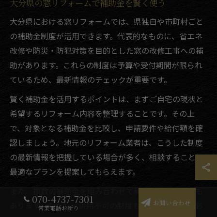
大分県の窓リフォームで補助金を賢く使う
大分県における窓リフォームでは、県独自や市町村ごと
の補助金制度が活用できます。代表的なものに、省エネ
改修や防災・防犯対策を目的とした窓の改修工事への補
助があります。これらの制度は予算や受付期間が限られ
ているため、最新情報のチェックが重要です。
賢く補助金を活用するポイントは、まずご自宅の現状と
希望するリフォーム内容を整理することです。その上
で、対象となる補助金を比較し、申請要件や給付額を確
認しましょう。地元のリフォーム業者は、こうした制度
の最新情報を把握している場合が多く、相談することで
最適なプランを提案してもらえます。
また、複数の補助金を組み合わせて利用できるケースも
070-4737-7301
お問い合わせ
あります。ただし、併用不可の制度もあるため注意が必
営業電話お断り