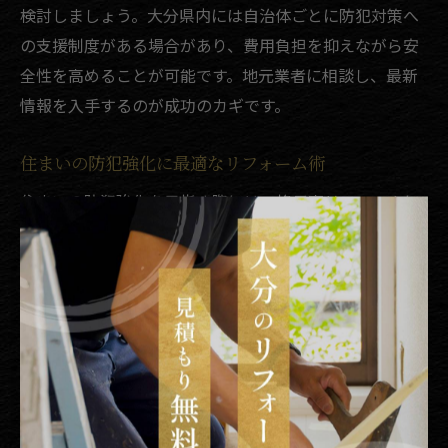
検討しましょう。大分県内には自治体ごとに防犯対策へ
の支援制度がある場合があり、費用負担を抑えながら安
全性を高めることが可能です。地元業者に相談し、最新
情報を入手するのが成功のカギです。
住まいの防犯強化に最適なリフォーム術
住まいの防犯強化を目指す際には、格子窓リフォームに
加え、さまざまなリフォーム術を組み合わせることが有
効です。たとえば、窓の鍵をピッキングに強いタイプへ
交換したり、面格子と合わせてシャッターを設置する方
法もあります。
さらに、断熱性や結露対策を兼ねた窓リフォームを行う
ことで、防犯性と快適性を同時に向上させることができ
ます。大分県の気候特性を考慮し、暑さや台風にも強い