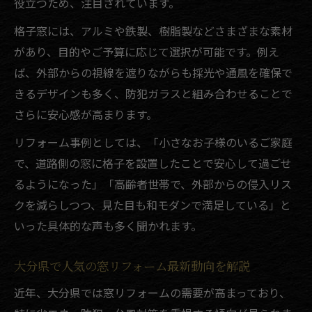
役立つため、注目されています。
大分県の窓リフォームで補助金を賢く使う
格子窓には、アルミや鉄製、樹脂製などさまざまな素材
補助金対象のリフォーム工事ポイント解説
があり、目的やご予算に応じて選択が可能です。例え
窓リフォームの費用軽減術と活用方法
ば、外部からの視線を遮りながらも採光や通風を確保で
信頼できる業者選びで安心リフォーム実現
きるデザインも多く、防犯ガラスと組み合わせることで
リフォームで後悔しない業者選びのコツ
さらに安心感が高まります。
格子窓リフォームに強い業者の見極め方
リフォーム事例としては、「小さなお子様のいるご家庭
信頼重視のリフォーム依頼先選びポイント
で、道路側の窓に格子を設置したことで安心して過ごせ
安心して任せられる窓リフォーム業者の特
るようになった」「高齢者世帯で、外部からの侵入リス
徴
クを減らしつつ、見た目も和モダンで満足している」と
リフォーム相談から施工までの流れを解説
いった具体的な声も多く聞かれます。
大分県で人気の窓リフォーム最新動向を解説
近年、大分県では窓リフォームの需要が高まっており、