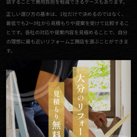
談することで費用負担を軽減できるケースもあります。
正しい選び方の基本は、1社だけで決めるのではなく、
最低でも2～3社から見積もりや提案を受けて比較するこ
とです。各社の対応や提案内容を見極めることで、自分
の理想に最も近いリフォーム工務店を選ぶことができま
す。
リフォーム成功のための見積もり比較法
リフォームの見積もり比較は、成功の可否を左右する重
要なプロセスです。大分県でラテラルドアのリフォーム
を検討する場合、複数業者から詳細な見積もりを取り寄
せ、内容をしっかり比較しましょう。見積もりの内訳に
は「材料費」「施工費」「諸経費」などが含まれます
が、各項目の金額や内容が明確に記載されているかを確
認することが大切です。