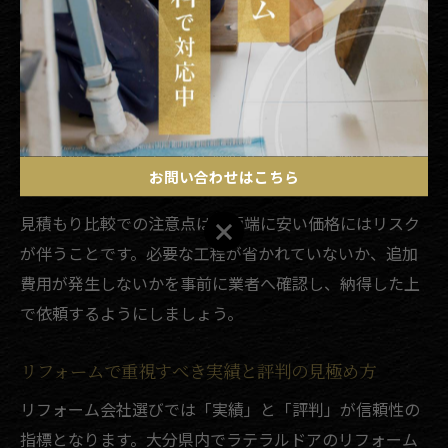
比較の際には、費用だけでなく「工期」「保証内容」
「アフターサービス」もチェックしましょう。例えば、
同じラテラルドアの交換でも、グレードや機能性によっ
て価格に幅が出ます。大分リフォーム相場と照らし合わ
せて判断することで、適正価格かどうかを見極められま
お問い合わせはこちら
す。
見積もり比較での注意点は、極端に安い価格にはリスク
お問い合わせはこちら
が伴うことです。必要な工程が省かれていないか、追加
費用が発生しないかを事前に業者へ確認し、納得した上
で依頼するようにしましょう。
リフォームで重視すべき実績と評判の見極め方
リフォーム会社選びでは「実績」と「評判」が信頼性の
指標となります。大分県内でラテラルドアのリフォーム