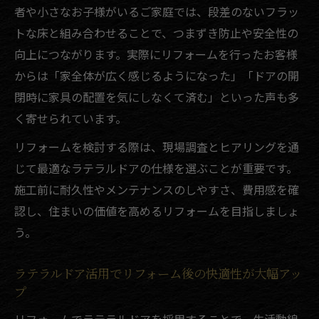
リフォームで重視すべき実績と評判の見極
者や小さなお子様がいるご家庭では、段差のないフラッ
め方
トな床と組み合わせることで、つまずき防止や安全性の
暮らしを支えるラテラルドア更新のポイント
向上につながります。実際にリフォームを行ったお客様
リフォームで注目のラテラルドア機能性ア
からは「家全体が広く感じるようになった」「ドアの開
ップ術
閉時に家具の配置を気にしなくて済む」といった声も多
く寄せられています。
ラテラルドア更新時に押さえたいリフォー
ム基準
リフォームを検討する際は、現場調査とヒアリングを通
リフォーム時のラテラルドア選びで失敗し
じて最適なラテラルドアの仕様を選ぶことが重要です。
ない方法
施工前に耐久性やメンテナンスのしやすさ、費用感を確
リフォームと同時に行うラテラルドアの安
認し、住まいの価値を高めるリフォームを目指しましょ
全対策
う。
ラテラルドアリフォームで暮らしの不便を
ラテラルドア活用でリフォーム後の快適性が大幅アッ
解消
プ
失敗しないリフォームの費用相場を徹底解説