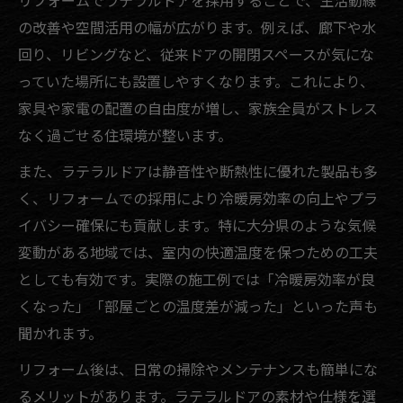
リフォームでラテラルドアを採用することで、生活動線
リフォーム費用相場とラテラルドアの価格
の改善や空間活用の幅が広がります。例えば、廊下や水
帯解説
回り、リビングなど、従来ドアの開閉スペースが気にな
リフォームで失敗しないための見積もりの
っていた場所にも設置しやすくなります。これにより、
見方
家具や家電の配置の自由度が増し、家族全員がストレス
リフォーム費用を左右するポイントを徹底
なく過ごせる住環境が整います。
比較
また、ラテラルドアは静音性や断熱性に優れた製品も多
リフォーム相場と追加費用の注意点まとめ
く、リフォームでの採用により冷暖房効率の向上やプラ
リフォームの費用感を把握して予算内で実
イバシー確保にも貢献します。特に大分県のような気候
現するコツ
変動がある地域では、室内の快適温度を保つための工夫
口コミで探せる信頼のリフォーム情報まとめ
としても有効です。実際の施工例では「冷暖房効率が良
リフォームの評判を見極めるための口コミ
くなった」「部屋ごとの温度差が減った」といった声も
活用法
聞かれます。
口コミから読み解くリフォーム会社の実力
リフォーム後は、日常の掃除やメンテナンスも簡単にな
と特徴
るメリットがあります。ラテラルドアの素材や仕様を選