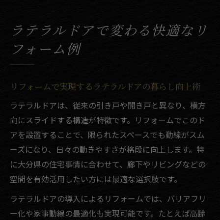
リフォーム事例から見るラテラルドアの新
しい使い方
ラテラルドアで変わる快適なリ
リフォームとラテラルドアで叶える住まい
フォーム例
の安心空間
リフォーム経験者に聞くラテラルドアの魅
力と効果
リフォームで実現するラテラルドアの暮らし向上術
理想のリフォームを叶える実践的な選び方
ラテラルドアは、従来の引き戸や開き戸と異なり、横方
リフォーム会社選びで後悔しないポイント
向にスライドする構造が特徴です。リフォームでこのド
と注意点
アを設置することで、限られたスペースでも動線がスム
口コミを活かしたリフォーム業者選定のコ
ーズになり、日々の動きやすさが格段に向上します。特
ツ
に大分県の住宅事情に合わせて、廊下やリビングなどの
リフォーム工務店の比較と正しい選び方の
空間を有効活用したい方には最適な選択肢です。
基本
ラテラルドアの導入によるリフォームでは、バリアフリ
リフォーム成功のための見積もり比較法
ー化や家事動線の最適化も実現可能です。たとえば高齢