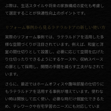
リフォーム成功者が語るラテラルドア体験
ぶ際は、生活スタイルや将来の家族構成の変化も考慮し
談紹介
て選定することが快適性向上のポイントです。
リフォーム業者選びは口コミと実績の両面
確認が重要
リフォーム事例から見るラテラルドアの新しい使い方
リフォーム検討時に役立つ口コミサイトの
実際のリフォーム事例では、ラテラルドアを活用した多
使い方
様な空間づくりが注目されています。例えば、和室と洋
補助金活用でリフォーム費用を賢く抑える方法
室の間仕切りとして設置し、必要に応じて空間を広げた
り仕切ったりできるようにするケースや、収納スペース
リフォーム補助金制度の最新活用ポイント
の扉として採用し、開閉の手間を減らす工夫がなされて
解説
います。
補助金を利用したリフォーム費用の節約術
リフォームで使える補助金の申請手順と注
さらに、最近ではホームオフィスや趣味部屋の仕切りに
意事項
もラテラルドアを活用する事例が増えています。使わな
い時は開放して広く使い、必要な時だけ個室化できるた
リフォーム費用を抑えるための補助金活用
め、テレワークや在宅学習のニーズにも対応していま
事例